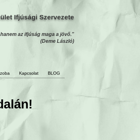
let Ifjúsági Szervezete
, hanem az ifjúság maga a jövő.”
(Deme László)
szoba
Kapcsolat
BLOG
alán!
smentes ;)