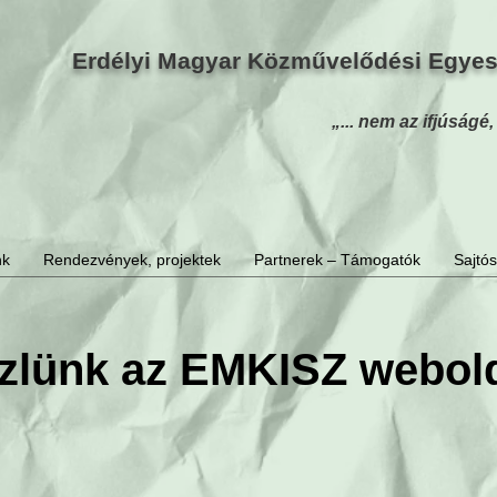
Erdélyi Magyar Közművelődési Egyesü
„... nem az ifjúságé
nk
Rendezvények, projektek
Partnerek – Támogatók
Sajtó
zlünk az EMKISZ webold
 képre, és merülj el programjainkban! 100%-ig víru