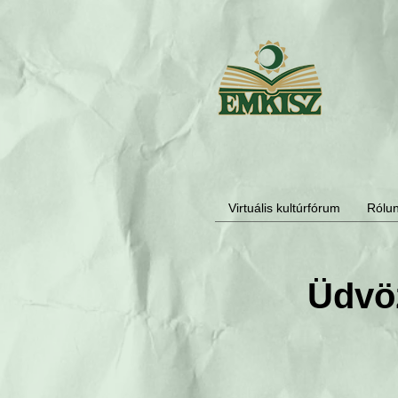
Virtuális kultúrfórum
Rólu
Üdvö
Katt a