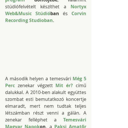
stúdiófelvételt készíthet a 
Nortyx 
Web&Music Stúdió
ban 
és 
Corvin 
Recording Studio
ban
.
A második helyen a temesvári 
Még 5 
Perc
 zenekar végzett 
Mit ér?
 című 
dalukkal. A 2010-ben alakult együttes 
szombat esti bemutatkozó koncertje 
elmaradt, mert nem tudtak teljes 
létszámban részt venni a gálán. A 
zenekar felléphet a 
Temesvári 
Magyar Napok
on
, a 
Paksi Amatőr 