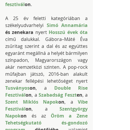
fesztivál
on
.
A 25 év feletti kategóriában a 
székelyudvarhelyi 
Simó Annamária
és zenekara
 nyert 
Hosszú évek óta
című dalukkal. Gábora–Máté Éva 
zsűritag szerint a dal és az együttes 
egyaránt megállná a helyét bármilyen 
színpadon, Magyarországon vagy 
akár nemzetközi szinten. A pop-rock 
műfajban játszó, 2016-ban alakult 
zenekar fellépési lehetőséget nyert 
Tusványos
on
, a 
Double Rise 
Fesztivál
on
, a 
Szabadság Feszt
en
, a 
Szent Miklós Napok
on
, a 
Vibe 
Fesztivál
on
, a 
Szentgyörgy 
Napok
on
 és az 
Öröm a Zene 
Tehetségkutató és-gondozó 
program
 döntőjébe
, valamint 