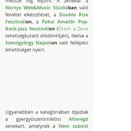
messze fog eljutni. A zenekar a 
Nortyx Web&Music Stúdió
ban
 való 
felvétel elkészítését, a 
Double Rise 
Fesztivál
on
, a 
Paksi Amatőr Pop-
Rock-Jazz fesztivál
on
 (
Öröm a Zene 
tehetségkutató elődöntőjén), illetve a 
Szentgyörgy Napok
on
 való fellépési 
lehetőséget nyert.
Ugyanebben a kategóriában díjazták 
a gyergyószentmiklósi 
Alteregó
zenekart, amelynek a 
Nem számít