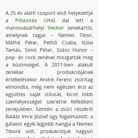
A 25 év alatti csoport első helyezettje 
a 
Pillantás
 című dal lett a 
marosvásárhelyi 
Vecker
 zenekartól, 
amelynek tagjai – Nemes Tibor, 
Máthé Péter, Pethő Csaba, Iszlai 
Tamás, Simó Péter, Szász Hunor – 
pop- és rock zenével mozgatták meg 
a közönséget. A 2011-ben alakult 
zenekar produkciójának 
értékelésekor André Ferenc zsűritag 
elmondta, még nem egészen érzi az 
együttes saját stílusát, kicsit több 
személyességet szeretne felfedezni 
zenéjükben. Szintén a zsűri részéről 
Balázs Imre József úgy fogalmazott: a 
gálaest egyik legjobb hangja a Nemes 
Tiboré volt, produkciójuk nagyon 