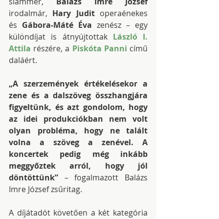
slammer, 
Balázs Imre József
irodalmár, 
Hary Judit
 operaénekes 
és 
Gábora-Máté Éva
 zenész – egy 
különdíjat is átnyújtottak 
László I. 
Attila
 részére, a 
Piskóta Panni
 című 
daláért.
„A szerzemények értékelésekor a 
zene és a dalszöveg összhangjára 
figyeltünk, és azt gondolom, hogy 
az idei produkciókban nem volt 
olyan probléma, hogy ne talált 
volna a szöveg a zenével. A 
koncertek pedig még inkább 
meggyőztek arról, hogy jól 
döntöttünk”
 – fogalmazott Balázs 
Imre József zsűritag.
A díjátadót követően a két kategória 