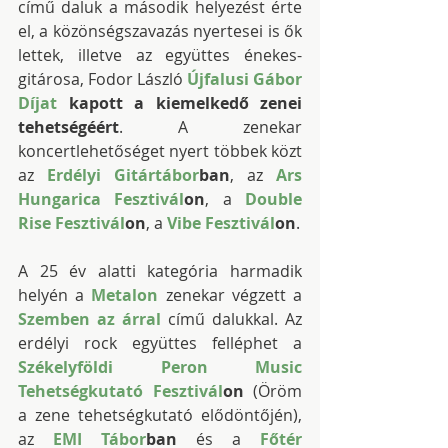
című daluk a második helyezést érte 
el, a közönségszavazás nyertesei is ők 
lettek, illetve az együttes énekes-
gitárosa, Fodor László 
Újfalusi Gábor 
Díjat
 kapott a kiemelkedő zenei 
tehetségéért
. A zenekar 
koncertlehetőséget nyert többek közt 
az 
Erdélyi Gitártábor
ban
, az 
Ars 
Hungarica Fesztivál
on
, a 
Double 
Rise Fesztivál
on
, a 
Vibe Fesztivál
on
.
A 25 év alatti kategória harmadik 
helyén a 
Metalon
 zenekar végzett a 
Szemben az árral
 című dalukkal. Az 
erdélyi rock együttes felléphet a 
Székelyföldi Peron Music 
Tehetségkutató Fesztivál
on
 (Öröm 
a zene tehetségkutató elődöntőjén), 
az 
EMI Tábor
ban
 és a 
Főtér 