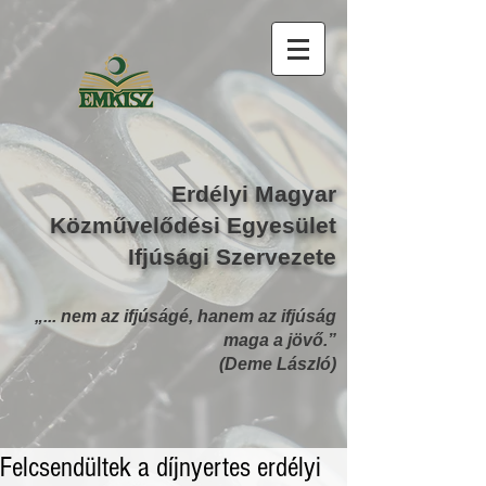
Erdélyi Magyar
Közművelődési Egyesület
Ifjúsági Szervezete
„... nem az ifjúságé, hanem az ifjúság
maga a jövő.”
(Deme László)
Felcsendültek a díjnyertes erdélyi