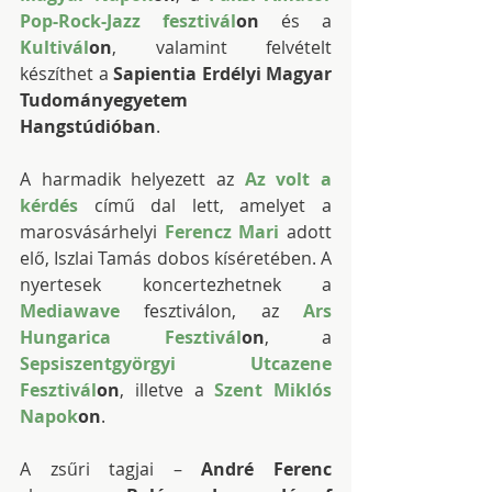
Pop-Rock-Jazz fesztivál
on
 és a 
Kultivál
on
, valamint felvételt 
készíthet a 
Sapientia Erdélyi Magyar 
Tudományegyetem 
Hangstúdióban
.
A harmadik helyezett az 
Az volt a 
kérdés
 című dal lett, amelyet a 
marosvásárhelyi 
Ferencz Mari
 adott 
elő, Iszlai Tamás dobos kíséretében. A 
nyertesek koncertezhetnek a 
Mediawave
fesztiválon, az 
Ars 
Hungarica Fesztivál
on
, a 
Sepsiszentgyörgyi Utcazene 
Fesztivál
on
, illetve a 
Szent Miklós 
Napok
on
.
A zsűri tagjai – 
André Ferenc