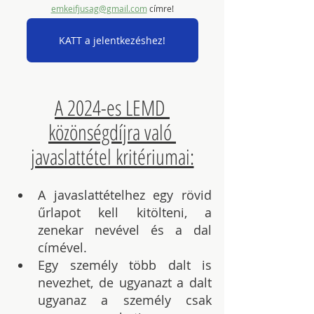
emkeifjusag@gmail.com
 címre!
KATT a jelentkezéshez!
A 2024-es LEMD 
közönségdíjra való 
javaslattétel kritériumai:
A javaslattételhez egy rövid 
űrlapot kell kitölteni, a 
zenekar nevével és a dal 
címével.
Egy személy több dalt is 
nevezhet, de ugyanazt a dalt 
ugyanaz a személy csak 