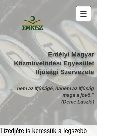
Erdélyi Magyar
Közművelődési Egyesület
Ifjúsági Szervezete
„... nem az ifjúságé, hanem az ifjúság
maga a jövő.”
(Deme László)
Tizedjére is keressük a legszebb