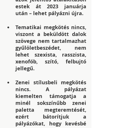
estek át 2023 januárja 
után – lehet pályázni újra.
Tematikai megkötés nincs, 
viszont a beküldött dalok 
szövege nem tartalmazhat 
gyűlöletbeszédet, nem 
lehet szexista, rasszista, 
xenofób, szító, felbujtó 
jellegű.
Zenei stílusbeli megkötés 
nincs. A pályázat 
kiemelten támogatja a 
minél sokszínűbb zenei 
paletta megteremtését, 
ezért bátorítjuk a 
pályázókat, hogy kevésbé 