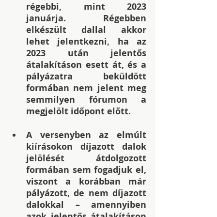
régebbi, mint 2023 
januárja. Régebben 
elkészült dallal akkor 
lehet jelentkezni, ha az 
2023 után jelentős 
átalakításon esett át, és a 
pályázatra beküldött 
formában nem jelent meg 
semmilyen fórumon a 
megjelölt időpont előtt.
A versenyben az elmúlt 
kiírásokon díjazott dalok 
jelölését átdolgozott 
formában sem fogadjuk el, 
viszont a korábban már 
pályázott, de nem díjazott 
dalokkal – amennyiben 
azok jelentős átalakításon 