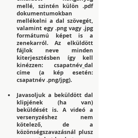
mellé, szintén külön .pdf 
dokumentumokban 
mellékelni a dal szövegét, 
valamint egy .png vagy .jpg 
formátumú képet is a 
zenekarról. Az elküldött 
fájlok neve minden 
kiterjesztésben így kell 
kinézzen: csapatnév_dal 
címe (a kép esetén: 
csapatnév .png/jpg).
Javasoljuk a beküldött dal 
klipjének (ha van) 
beküldését is. A videó a 
versenyzéshez nem 
kötelező, de a 
közönségszavazásnál plusz 