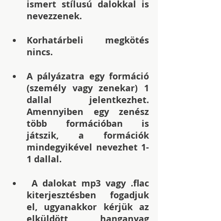
ismert stílusú dalokkal is 
nevezzenek.
Korhatárbeli megkötés 
nincs.
A pályázatra egy formáció 
(személy vagy zenekar) 1 
dallal jelentkezhet. 
Amennyiben egy zenész 
több formációban is 
játszik, a formációk 
mindegyikével nevezhet 1-
1 dallal.
 A dalokat mp3 vagy .flac 
kiterjesztésben fogadjuk 
el, ugyanakkor kérjük az 
elküldött hanganyag 